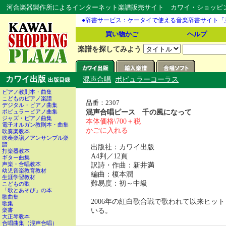
河合楽器製作所によるインターネット楽譜販売サイト カワイ・ショッピング
●辞書サービス：ケータイで使える音楽辞書サイト「
買い物かご
ヘルプ
楽譜を探してみよう
カワイ出版
混声合唱
ポピュラーコーラス
出版目録
ピアノ教則本・曲集
こどものピアノ楽譜
品番：2307
デジタル・ピアノ曲集
混声合唱ピース 千の風になって
ポピュラーピアノ曲集
ジャズ・ピアノ曲集
本体価格\700＋税
電子オルガン教則本・曲集
かごに入れる
吹奏楽教本
吹奏楽譜／アンサンブル楽
譜
出版社：カワイ出版
打楽器教本
A4判／12頁
ギター曲集
訳詩・作曲：新井満
声楽・合唱教本
幼児音楽教育教材
編曲：榎本潤
生涯学習教材
難易度：初～中級
こどもの歌
「歌とあそび」の本
歌曲集
2006年の紅白歌合戦で歌われて以来ヒ
歌集
いる。
楽書
大正琴教本
合唱曲集（混声合唱）