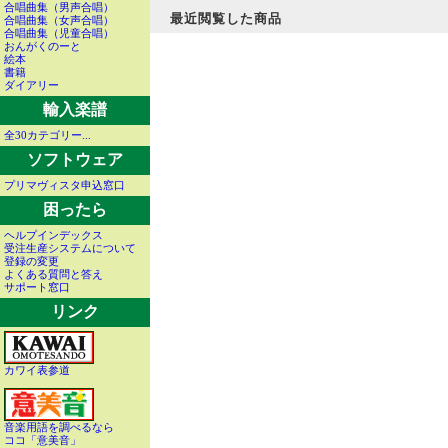
合唱曲集（男声合唱）
最近閲覧した商品
合唱曲集（女声合唱）
合唱曲集（児童合唱）
おんがくのーと
絵本
書籍
ダイアリー
輸入楽譜
全30カテゴリー...
ソフトウェア
プリマヴィスタ申込窓口
困ったら
ヘルプインデックス
受注生産システムについて
登録の変更
よくある質問と答え
サポート窓口
リンク
カワイ表参道
音楽用語を調べるなら
ココ「意美音」