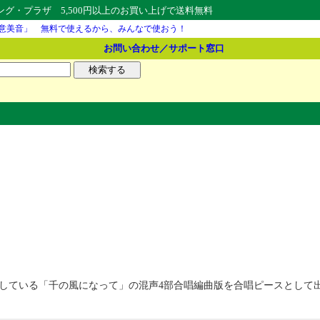
・プラザ 5,500円以上のお買い上げで送料無料
意美音」 無料で使えるから、みんなで使おう！
お問い合わせ／サポート窓口
ットしている「千の風になって」の混声4部合唱編曲版を合唱ピースとし