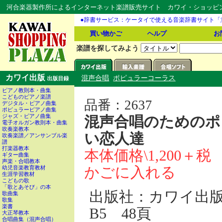
河合楽器製作所によるインターネット楽譜販売サイト カワイ・ショッピング
●辞書サービス：ケータイで使える音楽辞書サイト「
買い物かご
ヘルプ
お
楽譜を探してみよう
カワイ出版
混声合唱
ポピュラーコーラス
出版目録
ピアノ教則本・曲集
こどものピアノ楽譜
品番：2637
デジタル・ピアノ曲集
ポピュラーピアノ曲集
ジャズ・ピアノ曲集
混声合唱のためのポ
電子オルガン教則本・曲集
吹奏楽教本
い恋人達
吹奏楽譜／アンサンブル楽
譜
打楽器教本
本体価格\1,200＋税
ギター曲集
声楽・合唱教本
かごに入れる
幼児音楽教育教材
生涯学習教材
こどもの歌
「歌とあそび」の本
出版社：カワイ出
歌曲集
歌集
楽書
B5 48頁
大正琴教本
合唱曲集（混声合唱）