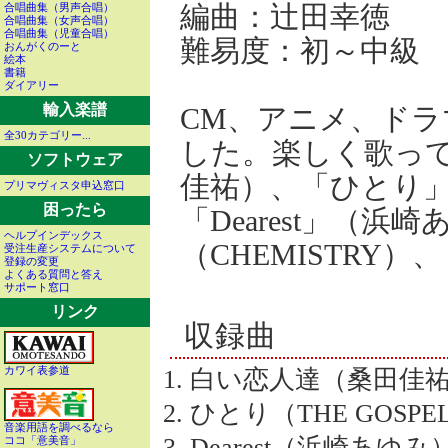
編曲：辻田幸徳
合唱曲集（男声合唱）
合唱曲集（女声合唱）
合唱曲集（児童合唱）
難易度：初～中級
おんがくのーと
絵本
書籍
ダイアリー
輸入楽譜
CM、アニメ、ド
全30カテゴリー...
した。楽しく歌っ
ソフトウェア
佳祐）、「ひとり」（T
プリマヴィスタ申込窓口
困ったら
「Dearest」（浜崎あ
ヘルプインデックス
（CHEMISTRY）
受注生産システムについて
登録の変更
よくある質問と答え
サポート窓口
リンク
収録曲
カワイ表参道
白い恋人達（桑田佳
ひとり（THE GOSPE
音楽用語を調べるなら
Dearest（浜崎あゆみ
ココ「意美音」