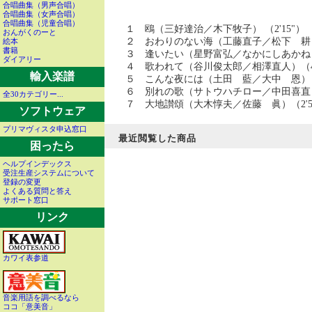
合唱曲集（男声合唱）
合唱曲集（女声合唱）
合唱曲集（児童合唱）
１ 鴎（三好達治／木下牧子） （2'15"）
おんがくのーと
２ おわりのない海（工藤直子／松下 耕）（
絵本
書籍
３ 逢いたい（星野富弘／なかにしあかね）（
ダイアリー
４ 歌われて（谷川俊太郎／相澤直人）（4'
輸入楽譜
５ こんな夜には（土田 藍／大中 恩）（2
６ 別れの歌（サトウハチロー／中田喜直）（
全30カテゴリー...
７ 大地讃頌（大木惇夫／佐藤 眞）（2'5
ソフトウェア
プリマヴィスタ申込窓口
最近閲覧した商品
困ったら
ヘルプインデックス
受注生産システムについて
登録の変更
よくある質問と答え
サポート窓口
リンク
カワイ表参道
音楽用語を調べるなら
ココ「意美音」