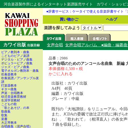
河合楽器製作所によるインターネット楽譜販売サイト カワイ・ショッピング
●辞書サービス：ケータイで使える音楽辞書サイト「
買い物かご
ヘルプ
楽譜を探してみよう
カワイ出版
女声合唱
女声合唱アルバム ●編曲・編纂曲
出版目録
ピアノ教則本・曲集
こどものピアノ楽譜
品番：2986
デジタル・ピアノ曲集
女声合唱のためのアンコール名曲集 新編 
ポピュラーピアノ曲集
ジャズ・ピアノ曲集
本体価格\1,500＋税
電子オルガン教則本・曲集
かごに入れる
吹奏楽教本
吹奏楽譜／アンサンブル楽
譜
出版社：カワイ出版
打楽器教本
A4判 40頁
ギター曲集
編纂：カワイ出版
声楽・合唱教本
幼児音楽教育教材
グレード：中級
生涯学習教材
こどもの歌
「歌とあそび」の本
既刊の「大地讃頌」をリニューアル。今回
歌曲集
また、JCDAの委嘱で故辻正行氏に捧げら
歌集
ね）、「歌われて」（相澤直人）の各女声
楽書
大正琴教本
７曲を収録した。
合唱曲集（混声合唱）