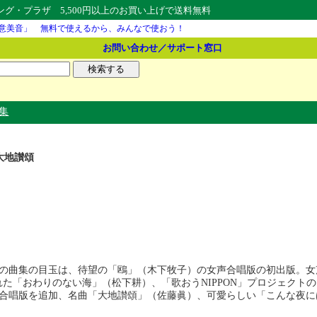
・プラザ 5,500円以上のお買い上げで送料無料
意美音」 無料で使えるから、みんなで使おう！
お問い合わせ／サポート窓口
集
大地讃頌
の曲集の目玉は、待望の「鴎」（木下牧子）の女声合唱版の初出版。女
れた「おわりのない海」（松下耕）、「歌おうNIPPON」プロジェク
合唱版を追加、名曲「大地讃頌」（佐藤眞）、可愛らしい「こんな夜に