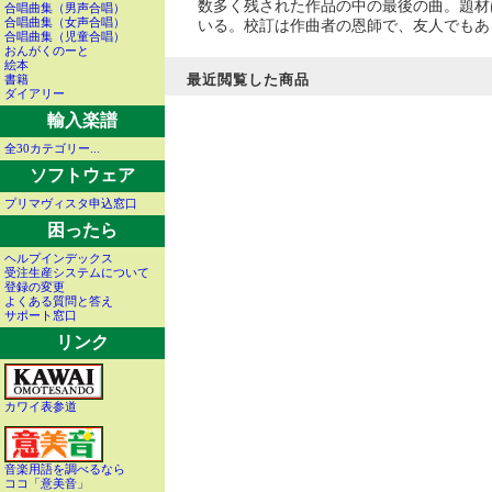
数多く残された作品の中の最後の曲。題材
合唱曲集（男声合唱）
合唱曲集（女声合唱）
いる。校訂は作曲者の恩師で、友人でもあ
合唱曲集（児童合唱）
おんがくのーと
絵本
最近閲覧した商品
書籍
ダイアリー
輸入楽譜
全30カテゴリー...
ソフトウェア
プリマヴィスタ申込窓口
困ったら
ヘルプインデックス
受注生産システムについて
登録の変更
よくある質問と答え
サポート窓口
リンク
カワイ表参道
音楽用語を調べるなら
ココ「意美音」