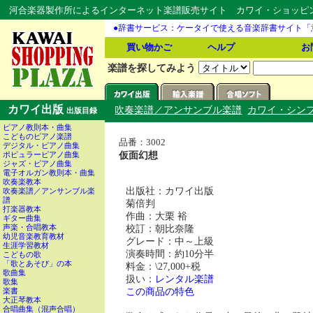
河合楽器製作所によるインターネット楽譜販売サイト カワイ・ショッピング
●辞書サービス：ケータイで使える音楽辞書サイト「
買い物かご
ヘルプ
お
楽譜を探してみよう
カワイ出版
吹奏楽譜／アンサンブル楽譜
カワイ・シン
出版目録
ピアノ教則本・曲集
こどものピアノ楽譜
品番：3002
デジタル・ピアノ曲集
仮面幻想
ポピュラーピアノ曲集
ジャズ・ピアノ曲集
電子オルガン教則本・曲集
吹奏楽教本
出版社：カワイ出版
吹奏楽譜／アンサンブル楽
譜
菊倍判
打楽器教本
作曲：大栗 裕
ギター曲集
校訂：朝比奈隆
声楽・合唱教本
幼児音楽教育教材
グレード：中～上級
生涯学習教材
演奏時間：約10分半
こどもの歌
「歌とあそび」の本
料金：\27,000+税
歌曲集
扱い：
レンタル楽譜
歌集
この商品の特色
楽書
大正琴教本
合唱曲集（混声合唱）