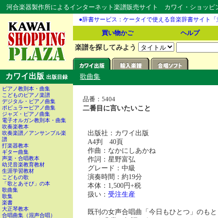
河合楽器製作所によるインターネット楽譜販売サイト カワイ・ショッピング
●辞書サービス：ケータイで使える音楽辞書サイト「
買い物かご
ヘルプ
楽譜を探してみよう
カワイ出版
歌曲集
出版目録
ピアノ教則本・曲集
こどものピアノ楽譜
品番：5404
デジタル・ピアノ曲集
二番目に言いたいこと
ポピュラーピアノ曲集
ジャズ・ピアノ曲集
電子オルガン教則本・曲集
吹奏楽教本
出版社：カワイ出版
吹奏楽譜／アンサンブル楽
譜
A4判 40頁
打楽器教本
作曲：なかにしあかね
ギター曲集
作詞：星野富弘
声楽・合唱教本
幼児音楽教育教材
グレード：中級
生涯学習教材
演奏時間：約19分
こどもの歌
「歌とあそび」の本
本体：1,500円+税
歌曲集
扱い：
受注生産
歌集
楽書
大正琴教本
既刊の女声合唱曲「今日もひとつ」のもと
合唱曲集（混声合唱）