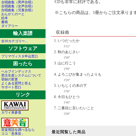
CDも非常に好評である。
合唱曲集（男声合唱）
合唱曲集（女声合唱）
合唱曲集（児童合唱）
※こちらの商品は、1冊からご注文承りま
おんがくのーと
絵本
書籍
ダイアリー
収録曲
輸入楽譜
いつだったか
全30カテゴリー...
3'15"
ソフトウェア
秋のあじさい
プリマヴィスタ申込窓口
2'00"
山に行こう
困ったら
2'00"
ヘルプインデックス
よろこびが集まったよりも
受注生産システムについて
登録の変更
3'20"
よくある質問と答え
いちじくの木の下
サポート窓口
2'30"
リンク
今日もひとつ
3'40"
二番目に言いたいこと
カワイ表参道
2'00"
音楽用語を調べるなら
最近閲覧した商品
ココ「意美音」