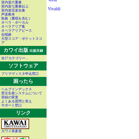
室内楽六重奏
室内楽七重奏以上
Vivaldi
室内楽弦楽合奏
声楽教本
歌曲（重唱を含む）
オペラ・ボーカル
オペラアリア集
オペラアリアピース
合唱曲
大型スコア・ポケットスコ
ア
カワイ出版
出版目録
全27カテゴリー...
ソフトウェア
プリマヴィスタ申込窓口
困ったら
ヘルプインデックス
受注生産システムについて
登録の変更
よくある質問と答え
サポート窓口
リンク
カワイ表参道