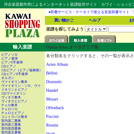
河合楽器製作所によるインターネット楽譜販売サイト カワイ・ショッピング
●辞書サービス：ケータイで使える音楽辞書サイト「
買い物かご
ヘルプ
お
楽譜を探してみよう
輸入楽譜
Opera Arias オペラアリア集
ピアノソロ
各分類名をクリックすると、その一覧が表示さ
ピアノ連弾
ピアノ6手連弾
Arien Album
2台ピアノ
2台ピアノ（ピアノ協奏曲）
Bellini
2台ピアノ8手連弾
オルガン
Donizetti
ヴァイオリン教本
ヴァイオリン・ソロ、ヴァ
イオリンとピアノ
Handel
2台ヴァイオリン
ヴィオラ教本
Mozart
ヴィオラとピアノ
チェロ教本
Offenbach
チェロソロ
チェロとピアノ
Puccini
コントラバス教本
室内楽二重奏
室内楽三重奏
Rossini
室内楽四重奏
室内楽五重奏
Verdi