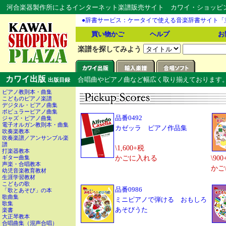
河合楽器製作所によるインターネット楽譜販売サイト カワイ・ショッピング
●辞書サービス：ケータイで使える音楽辞書サイト「
買い物かご
ヘルプ
お
楽譜を探してみよう
カワイ出版
合唱曲やピアノ曲など幅広く取り揃えております
出版目録
ピアノ教則本・曲集
こどものピアノ楽譜
デジタル・ピアノ曲集
ポピュラーピアノ曲集
品番0492
ジャズ・ピアノ曲集
電子オルガン教則本・曲集
カゼッラ ピアノ作品集
吹奏楽教本
吹奏楽譜／アンサンブル楽
譜
\1,600+税
打楽器教本
ギター曲集
かごに入れる
\90
声楽・合唱教本
かご
幼児音楽教育教材
生涯学習教材
こどもの歌
品番0986
「歌とあそび」の本
歌曲集
ミニピアノで弾ける おもしろ
歌集
あそびうた
楽書
大正琴教本
合唱曲集（混声合唱）