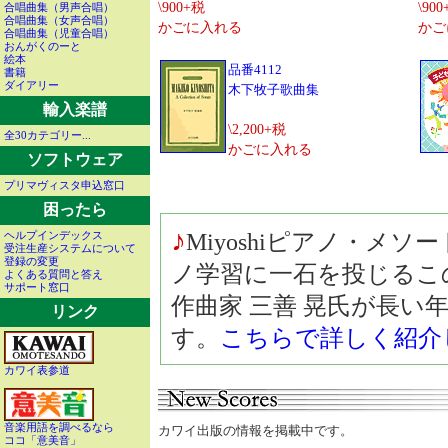
\900+税
\90
合唱曲集（男声合唱）
合唱曲集（女声合唱）
かごに入れる
かご
合唱曲集（児童合唱）
おんがくのーと
絵本
品番4112
書籍
ダイアリー
木下牧子歌曲集
輸入楽譜
\2,200+税
全30カテゴリー...
かごに入れる
ソフトウェア
プリマヴィスタ申込窓口
困ったら
♪
ヘルプインデックス
Miyoshiピアノ・メ
受注生産システムについて
登録の変更
ノ学習に一石を投じるこ
よくある質問と答え
サポート窓口
作曲家 三善 晃氏が長
リンク
す。
こちらで詳しく紹介
カワイ表参道
音楽用語を調べるなら
カワイ出版の情報
を掲載中です。
ココ「意美音」