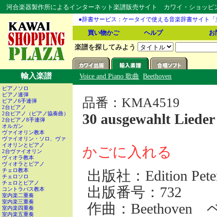
河合楽器製作所によるインターネット楽譜販売サイト カワイ・ショッピング
●辞書サービス：ケータイで使える音楽辞書サイト「
買い物かご
ヘルプ
お
楽譜を探してみよう
輸入楽譜
Voice and Piano 歌曲
Beethoven
ピアノソロ
ピアノ連弾
品番：KMA4519
ピアノ6手連弾
2台ピアノ
2台ピアノ（ピアノ協奏曲）
30 ausgewahlt Liede
2台ピアノ8手連弾
オルガン
ヴァイオリン教本
ヴァイオリン・ソロ、ヴァ
イオリンとピアノ
かごに入れる
2台ヴァイオリン
ヴィオラ教本
ヴィオラとピアノ
チェロ教本
出版社：Edition Peters 
チェロソロ
チェロとピアノ
出版番号：732
コントラバス教本
室内楽二重奏
室内楽三重奏
作曲：Beethove
室内楽四重奏
室内楽五重奏