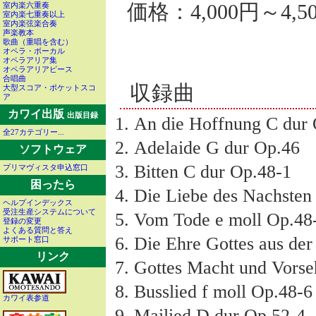
価格：4,000円～4,5
室内楽六重奏
室内楽七重奏以上
室内楽弦楽合奏
声楽教本
歌曲（重唱を含む）
オペラ・ボーカル
オペラアリア集
オペラアリアピース
合唱曲
収録曲
大型スコア・ポケットスコ
ア
カワイ出版
出版目録
An die Hoffnung C dur
全27カテゴリー...
Adelaide G dur Op.46
ソフトウェア
Bitten C dur Op.48-1
プリマヴィスタ申込窓口
困ったら
Die Liebe des Nachsten
ヘルプインデックス
受注生産システムについて
Vom Tode e moll Op.48
登録の変更
よくある質問と答え
Die Ehre Gottes aus der
サポート窓口
リンク
Gottes Macht und Vorse
Busslied f moll Op.48-6
カワイ表参道
Mailied D dur Op.52-4