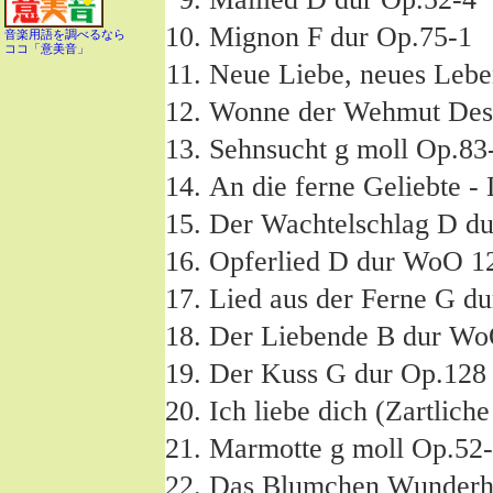
Mignon F dur Op.75-1
音楽用語を調べるなら
ココ「意美音」
Neue Liebe, neues Lebe
Wonne der Wehmut Des
Sehnsucht g moll Op.83
An die ferne Geliebte -
Der Wachtelschlag D d
Opferlied D dur WoO 1
Lied aus der Ferne G d
Der Liebende B dur Wo
Der Kuss G dur Op.128
Ich liebe dich (Zartlic
Marmotte g moll Op.52
Das Blumchen Wunderho