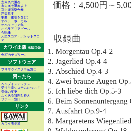
価格：4,500円～5,0
室内楽六重奏
室内楽七重奏以上
室内楽弦楽合奏
声楽教本
歌曲（重唱を含む）
オペラ・ボーカル
オペラアリア集
オペラアリアピース
合唱曲
収録曲
大型スコア・ポケットスコ
ア
カワイ出版
出版目録
Morgentau Op.4-2
全27カテゴリー...
Jagerlied Op.4-4
ソフトウェア
Abschied Op.4-3
プリマヴィスタ申込窓口
困ったら
Zwei braune Augen Op.
ヘルプインデックス
受注生産システムについて
Ich liebe dich Op.5-3
登録の変更
よくある質問と答え
Beim Sonnenuntergang 
サポート窓口
リンク
Ausfahrt Op.9-4
Margaretens Wiegenlie
カワイ表参道
Waldwanderung Op.18-