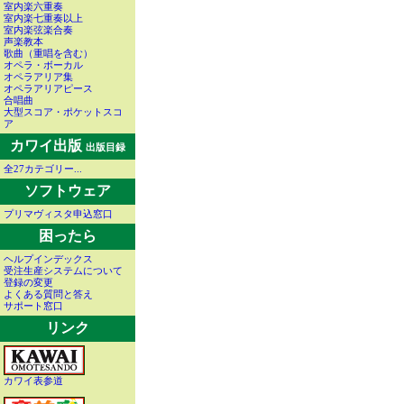
室内楽六重奏
室内楽七重奏以上
室内楽弦楽合奏
声楽教本
歌曲（重唱を含む）
オペラ・ボーカル
オペラアリア集
オペラアリアピース
合唱曲
大型スコア・ポケットスコ
ア
カワイ出版
出版目録
全27カテゴリー...
ソフトウェア
プリマヴィスタ申込窓口
困ったら
ヘルプインデックス
受注生産システムについて
登録の変更
よくある質問と答え
サポート窓口
リンク
カワイ表参道