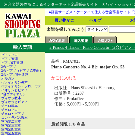
河合楽器製作所によるインターネット楽譜販売サイト カワイ・ショッピング
●辞書サービス：ケータイで使える音楽辞書サイト「
買い物かご
ヘルプ
お
楽譜を探してみよう
輸入楽譜
2 Pianos 4 Hands - Piano Concerto（2台
ピアノソロ
ピアノ連弾
品番：KMA7925
ピアノ6手連弾
Piano Concerto No. 4 B♭ major Op. 53
2台ピアノ
2台ピアノ（ピアノ協奏曲）
2台ピアノ8手連弾
かごに入れる
オルガン
ヴァイオリン教本
ヴァイオリン・ソロ、ヴァ
出版社：Hans Sikorski / Hamburg
イオリンとピアノ
出版番号：2287
2台ヴァイオリン
作曲：Prokofiev
ヴィオラ教本
ヴィオラとピアノ
価格：5,000円～5,500円
チェロ教本
チェロソロ
チェロとピアノ
コントラバス教本
室内楽二重奏
最近閲覧した商品
室内楽三重奏
室内楽四重奏
室内楽五重奏