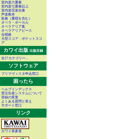
室内楽六重奏
室内楽七重奏以上
室内楽弦楽合奏
声楽教本
歌曲（重唱を含む）
オペラ・ボーカル
オペラアリア集
オペラアリアピース
合唱曲
大型スコア・ポケットスコ
ア
カワイ出版
出版目録
全27カテゴリー...
ソフトウェア
プリマヴィスタ申込窓口
困ったら
ヘルプインデックス
受注生産システムについて
登録の変更
よくある質問と答え
サポート窓口
リンク
カワイ表参道