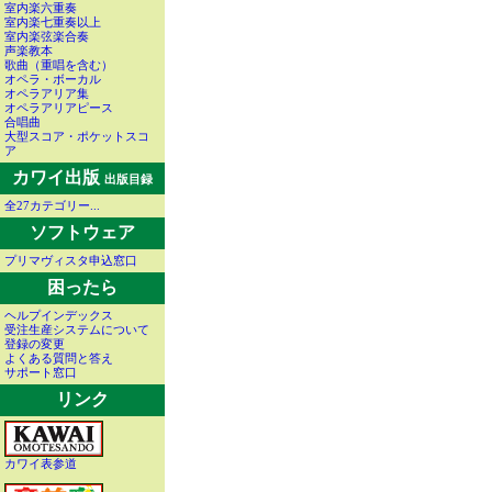
室内楽六重奏
室内楽七重奏以上
室内楽弦楽合奏
声楽教本
歌曲（重唱を含む）
オペラ・ボーカル
オペラアリア集
オペラアリアピース
合唱曲
大型スコア・ポケットスコ
ア
カワイ出版
出版目録
全27カテゴリー...
ソフトウェア
プリマヴィスタ申込窓口
困ったら
ヘルプインデックス
受注生産システムについて
登録の変更
よくある質問と答え
サポート窓口
リンク
カワイ表参道