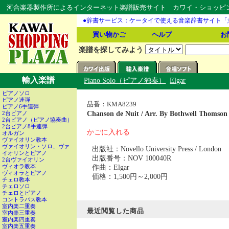
河合楽器製作所によるインターネット楽譜販売サイト カワイ・ショッピング
●辞書サービス：ケータイで使える音楽辞書サイト「
買い物かご
ヘルプ
お
楽譜を探してみよう
輸入楽譜
Piano Solo（ピアノ独奏）
Elgar
ピアノソロ
ピアノ連弾
品番：KMA8239
ピアノ6手連弾
Chanson de Nuit / Arr. By Bothwell Thom
2台ピアノ
2台ピアノ（ピアノ協奏曲）
2台ピアノ8手連弾
かごに入れる
オルガン
ヴァイオリン教本
ヴァイオリン・ソロ、ヴァ
出版社：Novello University Press / London
イオリンとピアノ
出版番号：NOV 100040R
2台ヴァイオリン
作曲：Elgar
ヴィオラ教本
ヴィオラとピアノ
価格：1,500円～2,000円
チェロ教本
チェロソロ
チェロとピアノ
コントラバス教本
室内楽二重奏
最近閲覧した商品
室内楽三重奏
室内楽四重奏
室内楽五重奏